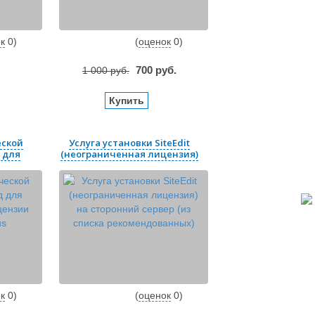
к
0
)
(
оценок
0
)
700
руб.
1 000
руб.
Купить
еской
Услуга установки SiteEdit
 для
(неограниченная лицензия)
..
на ...
к
0
)
(
оценок
0
)