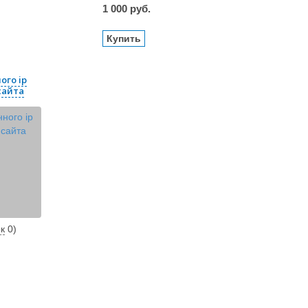
1 000
руб.
Купить
ого ip
сайта
к
0
)