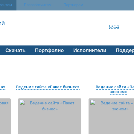
иентам
Разработчикам
Партнерам
ий
ВХОД
Скачать
Портфолио
Исполнители
Подде
вая
Ведение сайта «Пакет бизнес»
Ведение сайта «П
эконом»