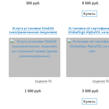
300
руб.
8 500
руб.
Купить
Услуга установки SiteEdit
Установка ssl сертифик
(неограниченная лицензия)
GlobalSign AlphaSSL на 
на ...
сайт
(
оценок
0
)
(
оценок
0
)
1 500
руб.
3 500
руб.
Купить