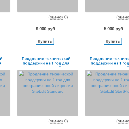
(
оценок
0
)
(
оцено
9 000
руб.
5 000
руб.
Купить
Купить
ой
Продление технической
Продление технич
я
поддержки на 1 год для
поддержки на 1 год
неограниченной ...
неограниченной .
(
оценок
0
)
(
оцено