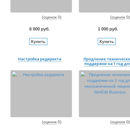
(
оценок
0
)
(
оценок
0
)
6 000
руб.
1 000
руб.
Купить
Купить
Настройка редиректа
Продление техническ
поддержки на 1 год дл
неограниченной ...
(
оценок
0
)
(
оценок
0
)