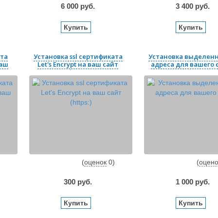
6 000
руб.
3 400
руб.
Купить
Купить
ата
Установка ssl сертификата
Установка выделенн
ваш
Let's Encrypt на ваш сайт
адреса для вашего 
(https:)
(
оценок
0
)
(
оцено
300
руб.
1 000
руб.
Купить
Купить