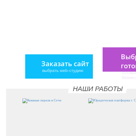
Выб
Заказать сайт
гот
выбрать web-студию
Готовые сайты
готовы
бизнес
НАШИ РАБОТЫ