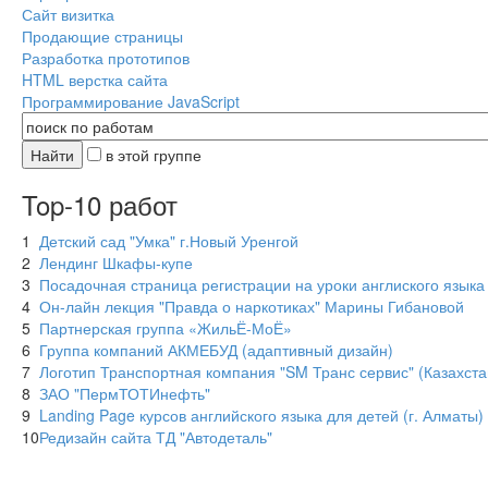
Сайт визитка
Продающие страницы
Разработка прототипов
HTML верстка сайта
Программирование JavaScript
в этой группе
Top-10 работ
1
Детский сад "Умка" г.Новый Уренгой
2
Лендинг Шкафы-купе
3
Посадочная страница регистрации на уроки англиского языка
4
Он-лайн лекция "Правда о наркотиках" Марины Гибановой
5
Партнерская группа «ЖильЁ-МоЁ»
6
Группа компаний АКМЕБУД (адаптивный дизайн)
7
Логотип Транспортная компания "SM Транс сервис" (Казахста
8
ЗАО "ПермТОТИнефть"
9
Landing Page курсов английского языка для детей (г. Алматы)
10
Редизайн сайта ТД "Автодеталь"