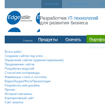
Клиентам
Разработчикам
Пар
Разработчик
IT-технологий
для развития бизнеса
Продукты
Скачать
Портфо
Главная
База зн
Всего работ
Создание сайтов под ключ
Управление сайтом (администрирование)
Продвижение сайтов
Разработка модулей
Статьи/тексты/переводы
Фирменные стили и логотипы
Видео/Аудио/Фото/Презентации
Разработка web-дизайна
Прочее
Интернет-магазины
Корпоративный сайт
Сайт визитка