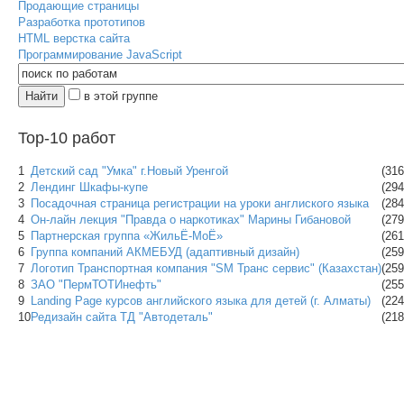
Продающие страницы
Разработка прототипов
HTML верстка сайта
Программирование JavaScript
в этой группе
Top-10 работ
1
Детский сад "Умка" г.Новый Уренгой
(316
2
Лендинг Шкафы-купе
(294
3
Посадочная страница регистрации на уроки англиского языка
(284
4
Он-лайн лекция "Правда о наркотиках" Марины Гибановой
(279
5
Партнерская группа «ЖильЁ-МоЁ»
(261
6
Группа компаний АКМЕБУД (адаптивный дизайн)
(259
7
Логотип Транспортная компания "SM Транс сервис" (Казахстан)
(259
8
ЗАО "ПермТОТИнефть"
(255
9
Landing Page курсов английского языка для детей (г. Алматы)
(224
10
Редизайн сайта ТД "Автодеталь"
(218