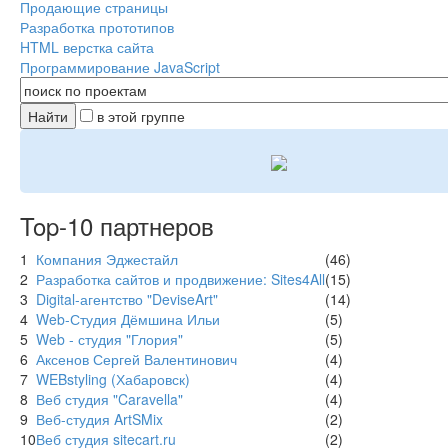
Продающие страницы
Разработка прототипов
HTML верстка сайта
Программирование JavaScript
в этой группе
Top-10 партнеров
1
Компания Эджестайл
(46)
2
Разработка сайтов и продвижение: Sites4All
(15)
3
Digital-агентство "DeviseArt"
(14)
4
Web-Студия Дёмшина Ильи
(5)
5
Web - студия "Глория"
(5)
6
Аксенов Сергей Валентинович
(4)
7
WEBstyling (Хабаровск)
(4)
8
Веб студия "Caravella"
(4)
9
Веб-студия ArtSMix
(2)
10
Веб студия sitecart.ru
(2)