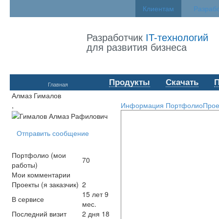
Клиентам
Разраб
Разработчик
IT-технологий
для развития бизнеса
Продукты
Скачать
Главная
Алмаз Гималов
,
Информация
Портфолио
Прое
Отправить сообщение
Портфолио (мои
70
работы)
Мои комментарии
Проекты (я заказчик)
2
15 лет 9
В сервисе
мес.
Последний визит
2 дня 18