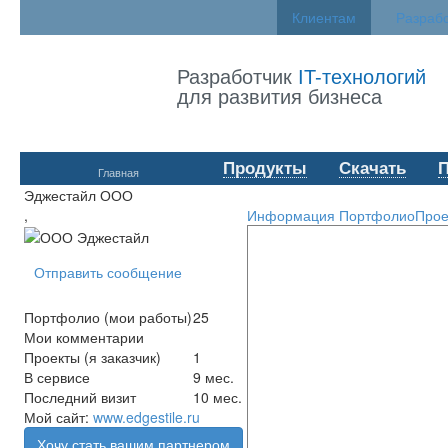
Клиентам
Разраб
Разработчик
IT-технологий
для развития бизнеса
Продукты
Скачать
Главная
Эджестайл ООО
,
Информация
Портфолио
Прое
Отправить сообщение
Портфолио (мои работы)
25
Мои комментарии
Проекты (я заказчик)
1
В сервисе
9 мес.
Последний визит
10 мес.
Мой сайт:
www.edgestile.ru
Хочу стать вашим партнером