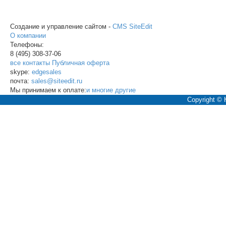
Создание и управление сайтом -
CMS SiteEdit
О компании
Телефоны:
8 (495)
308-37-06
все контакты
Публичная оферта
skype:
edgesales
почта:
sales@siteedit.ru
Мы принимаем к оплате:
и многие другие
Copyright ©