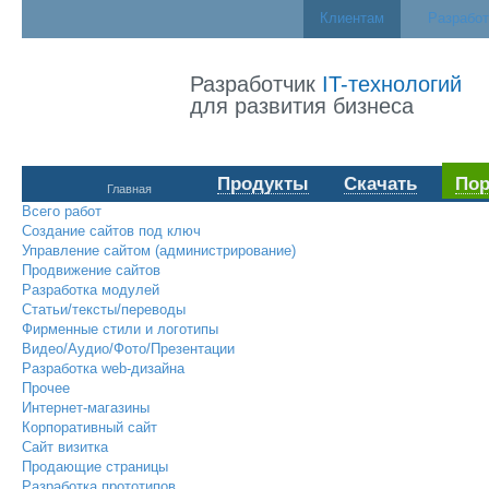
Клиентам
Разрабо
Разработчик
IT-технологий
для развития бизнеса
Продукты
Скачать
По
Главная
Всего работ
Создание сайтов под ключ
Управление сайтом (администрирование)
Продвижение сайтов
Разработка модулей
Статьи/тексты/переводы
Фирменные стили и логотипы
Видео/Аудио/Фото/Презентации
Разработка web-дизайна
Прочее
Интернет-магазины
Корпоративный сайт
Сайт визитка
Продающие страницы
Разработка прототипов