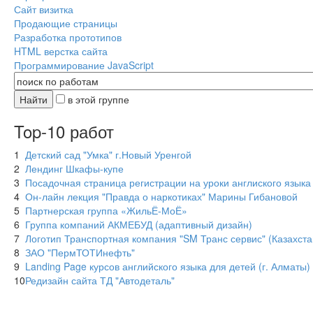
Сайт визитка
Продающие страницы
Разработка прототипов
HTML верстка сайта
Программирование JavaScript
в этой группе
Top-10 работ
1
Детский сад "Умка" г.Новый Уренгой
2
Лендинг Шкафы-купе
3
Посадочная страница регистрации на уроки англиского языка
4
Он-лайн лекция "Правда о наркотиках" Марины Гибановой
5
Партнерская группа «ЖильЁ-МоЁ»
6
Группа компаний АКМЕБУД (адаптивный дизайн)
7
Логотип Транспортная компания "SM Транс сервис" (Казахста
8
ЗАО "ПермТОТИнефть"
9
Landing Page курсов английского языка для детей (г. Алматы)
10
Редизайн сайта ТД "Автодеталь"