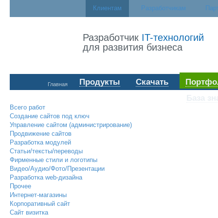
Клиентам
Разработчикам
Пар
Разработчик
IT-технологий
для развития бизнеса
Продукты
Скачать
Портфо
Главная
База зн
Всего работ
Создание сайтов под ключ
Управление сайтом (администрирование)
Продвижение сайтов
Разработка модулей
Статьи/тексты/переводы
Фирменные стили и логотипы
Видео/Аудио/Фото/Презентации
Разработка web-дизайна
Прочее
Интернет-магазины
Корпоративный сайт
Сайт визитка