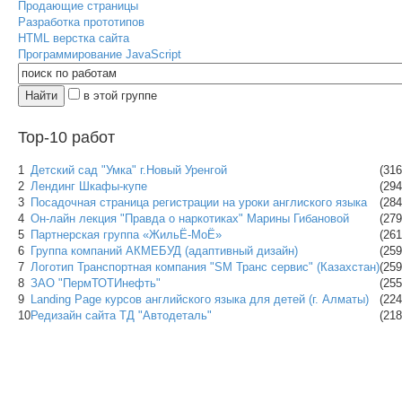
Продающие страницы
Разработка прототипов
HTML верстка сайта
Программирование JavaScript
в этой группе
Top-10 работ
1
Детский сад "Умка" г.Новый Уренгой
(316
2
Лендинг Шкафы-купе
(294
3
Посадочная страница регистрации на уроки англиского языка
(284
4
Он-лайн лекция "Правда о наркотиках" Марины Гибановой
(279
5
Партнерская группа «ЖильЁ-МоЁ»
(261
6
Группа компаний АКМЕБУД (адаптивный дизайн)
(259
7
Логотип Транспортная компания "SM Транс сервис" (Казахстан)
(259
8
ЗАО "ПермТОТИнефть"
(255
9
Landing Page курсов английского языка для детей (г. Алматы)
(224
10
Редизайн сайта ТД "Автодеталь"
(218