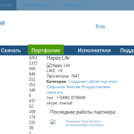
иентам
Разработчикам
Партнерам
ий
Вход
Скачать
Портфолио
Исполнители
Подд
Happy Life
4251
1372
559
LIKE: +0
646
Просмотров: 7947
212
Категории
:
Создание сайтов под ключ
251
Сафьянов Максим Владиславович
146
написать
6
тел.: +7(495) 9735690
437
skype
: maxsaf
52
Последние работы партнера:
108
174
232
39
1