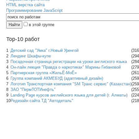
HTML верстка сайта
Программирование JavaScript
в этой группе
Top-10 работ
1
Детский сад "Умка" г.Новый Уренгой
(316
2
Лендинг Шкафы-купе
(294
3
Посадочная страница регистрации на уроки англиского языка
(284
4
Он-лайн лекция "Правда о наркотиках" Марины Гибановой
(279
5
Партнерская группа «ЖильЁ-МоЁ»
(261
6
Группа компаний АКМЕБУД (адаптивный дизайн)
(259
7
Логотип Транспортная компания "SM Транс сервис" (Казахстан)
(259
8
ЗАО "ПермТОТИнефть"
(255
9
Landing Page курсов английского языка для детей (г. Алматы)
(224
10
Редизайн сайта ТД "Автодеталь"
(218