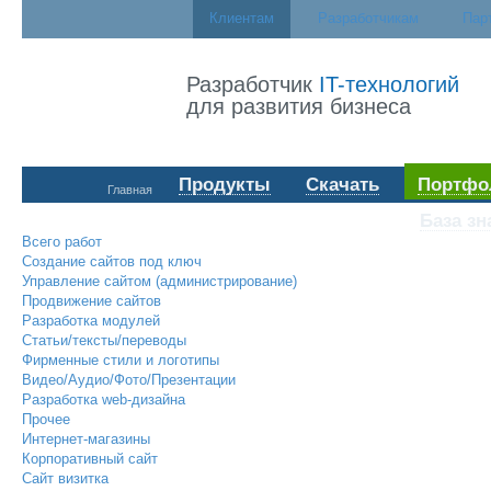
Клиентам
Разработчикам
Пар
Разработчик
IT-технологий
для развития бизнеса
Продукты
Скачать
Портфо
Главная
База зн
Всего работ
Создание сайтов под ключ
Управление сайтом (администрирование)
Продвижение сайтов
Разработка модулей
Статьи/тексты/переводы
Фирменные стили и логотипы
Видео/Аудио/Фото/Презентации
Разработка web-дизайна
Прочее
Интернет-магазины
Корпоративный сайт
Сайт визитка