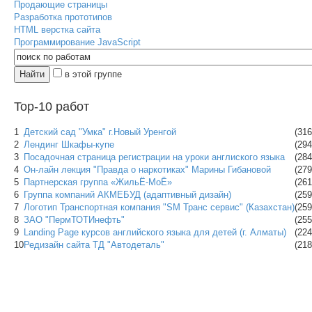
Продающие страницы
Разработка прототипов
HTML верстка сайта
Программирование JavaScript
в этой группе
Top-10 работ
1
Детский сад "Умка" г.Новый Уренгой
(316
2
Лендинг Шкафы-купе
(294
3
Посадочная страница регистрации на уроки англиского языка
(284
4
Он-лайн лекция "Правда о наркотиках" Марины Гибановой
(279
5
Партнерская группа «ЖильЁ-МоЁ»
(261
6
Группа компаний АКМЕБУД (адаптивный дизайн)
(259
7
Логотип Транспортная компания "SM Транс сервис" (Казахстан)
(259
8
ЗАО "ПермТОТИнефть"
(255
9
Landing Page курсов английского языка для детей (г. Алматы)
(224
10
Редизайн сайта ТД "Автодеталь"
(218