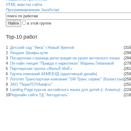
HTML верстка сайта
Программирование JavaScript
в этой группе
Top-10 работ
1
Детский сад "Умка" г.Новый Уренгой
(316
2
Лендинг Шкафы-купе
(294
3
Посадочная страница регистрации на уроки англиского языка
(284
4
Он-лайн лекция "Правда о наркотиках" Марины Гибановой
(279
5
Партнерская группа «ЖильЁ-МоЁ»
(261
6
Группа компаний АКМЕБУД (адаптивный дизайн)
(259
7
Логотип Транспортная компания "SM Транс сервис" (Казахстан)
(259
8
ЗАО "ПермТОТИнефть"
(255
9
Landing Page курсов английского языка для детей (г. Алматы)
(224
10
Редизайн сайта ТД "Автодеталь"
(218