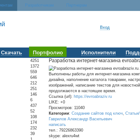
иентам
Разработчикам
Партнерам
ий
Вход
Скачать
Портфолио
Исполнители
Подд
Разработка интернет-магазина evroabraz
4251
1372
559
Выполнены работы для интернет-магазина компа
646
дизайна, наполнение каталога товарами, настр
212
изображений, написание текстов для новостной
251
продолжаются в настоящее время.
146
Ссылка (url):
https://evroabraziv.ru
6
LIKE: +0
437
Просмотров: 11040
52
Категории
:
Создание сайтов под ключ
,
Статьи
108
Гаврилов Александр Васильевич
174
написать
232
тел.: 79226863390
39
skype
: alexru4wt
1