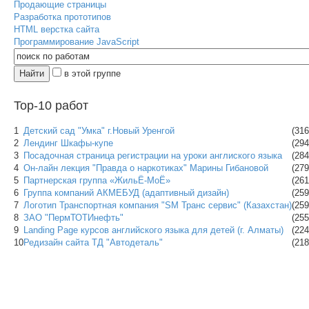
Продающие страницы
Разработка прототипов
HTML верстка сайта
Программирование JavaScript
в этой группе
Top-10 работ
1
Детский сад "Умка" г.Новый Уренгой
(316
2
Лендинг Шкафы-купе
(294
3
Посадочная страница регистрации на уроки англиского языка
(284
4
Он-лайн лекция "Правда о наркотиках" Марины Гибановой
(279
5
Партнерская группа «ЖильЁ-МоЁ»
(261
6
Группа компаний АКМЕБУД (адаптивный дизайн)
(259
7
Логотип Транспортная компания "SM Транс сервис" (Казахстан)
(259
8
ЗАО "ПермТОТИнефть"
(255
9
Landing Page курсов английского языка для детей (г. Алматы)
(224
10
Редизайн сайта ТД "Автодеталь"
(218