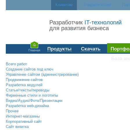
Клиентам
Разработчикам
Пар
Разработчик
IT-технологий
для развития бизнеса
Продукты
Скачать
Портфо
Главная
База зн
Всего работ
Создание сайтов под ключ
Управление сайтом (администрирование)
Продвижение сайтов
Разработка модулей
Статьи/тексты/переводы
Фирменные стили и логотипы
Видео/Аудио/Фото/Презентации
Разработка web-дизайна
Прочее
Интернет-магазины
Корпоративный сайт
Сайт визитка