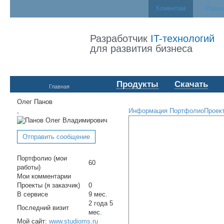
Клиентам
Разра
Разработчик
IT-технологий
для развития бизнеса
Продукты
Скачать
Главная
Олег Панов
,
Информация
Портфолио
Проек
Отправить сообщение
Портфолио (мои
60
работы)
Мои комментарии
Проекты (я заказчик)
0
В сервисе
9 мес.
2 года 5
Последний визит
мес.
Мой сайт:
www.studioms.ru