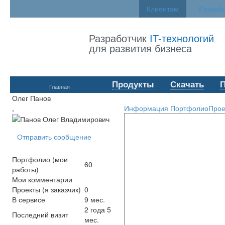
Клиентам
Разраб
Разработчик
IT-технологий
для развития бизнеса
Продукты
Скачать
Главная
Олег Панов
,
Информация
Портфолио
Прое
Отправить сообщение
Портфолио (мои
60
работы)
Мои комментарии
Проекты (я заказчик)
0
В сервисе
9 мес.
2 года 5
Последний визит
мес.