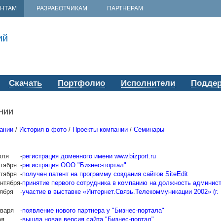
ЕНТАМ
РАЗРАБОТЧИКАМ
ПАРТНЕРАМ
ий
Скачать
Портфолио
Исполнители
Подде
нии
ании
/
История в фото
/
Проекты компании
/
Семинары
юля
-
регистрация доменного имени www.bizport.ru
нтября
-
регистрация ООО "Бизнес-портал"
нтября
-
получен патент на программу создания сайтов SiteEdit
ентября
-
принятие первого сотрудника в компанию на должность админис
оября
-
участие в выставке «Интернет.Связь.Телекоммуникации 2002» (г.
нваря
-
появление нового партнера у "Бизнес-портала"
ая
-
вышла новая версия сайта "Бизнес-портал"