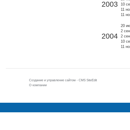
2003
10 с
11 н
11 н
20 и
2 се
2004
2 се
10 с
11 н
Создание и управление сайтом -
CMS SiteEdit
О компании