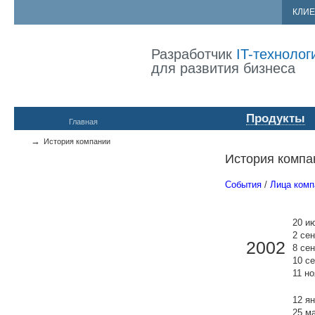
КЛИ
Разработчик
IT-технолог
для развития бизнеса
Продукты
Главная
→
История компании
История компа
События
/
Лица комп
20 и
2 се
2002
8 се
10 с
11 н
12 я
25 м