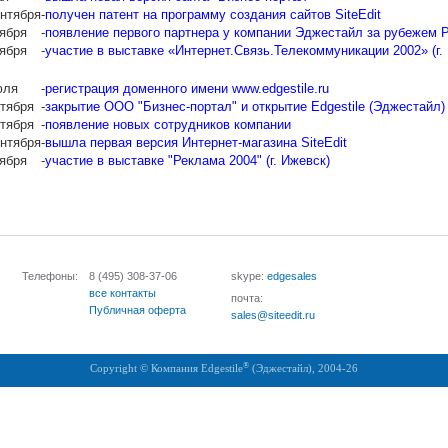
ентября
-
получен патент на программу создания сайтов SiteEdit
оября
-
появление первого партнера у компании Эджестайл за рубежем 
оября
-
участие в выставке «Интернет.Связь.Телекоммуникации 2002» (г.
юля
-
регистрация доменного имени www.edgestile.ru
нтября
-
закрытие ООО "Бизнес-портал" и открытие Edgestile (Эджестайл)
нтября
-
появление новых сотрудников компании
ентября
-
вышла первая версия Интернет-магазина SiteEdit
оября
-
участие в выставке "Реклама 2004" (г. Ижевск)
Телефоны:
8 (495)
308-37-06
skype:
edgesales
все контакты
почта:
Публичная оферта
sales@siteedit.ru
®
Copyright © Компания
Edgestile
(Эджестайл), 2004
-26