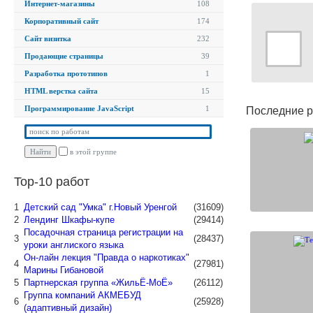
Интернет-магазины
108
Корпоративный сайт
174
Сайт визитка
232
Продающие страницы
39
Разработка прототипов
1
HTML верстка сайта
15
Программирование JavaScript
1
Последние р
в этой группе
Top-10 работ
1
Детский сад "Умка" г.Новый Уренгой
(31609)
2
Лендинг Шкафы-купе
(29414)
Посадочная страница регистрации на
3
(28437)
уроки англиского языка
Он-лайн лекция "Правда о наркотиках"
4
(27981)
Марины Гибановой
5
Партнерская группа «ЖильЁ-МоЁ»
(26112)
Группа компаний АКМЕБУД
6
(25928)
(адаптивный дизайн)