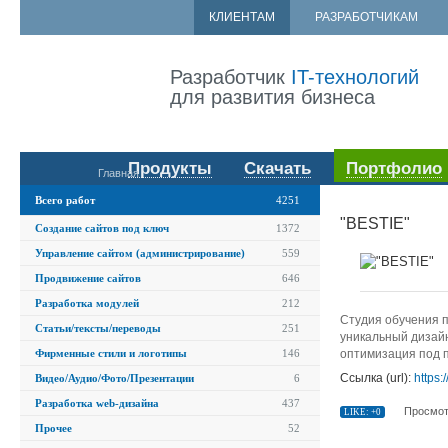
КЛИЕНТАМ
РАЗРАБОТЧИКАМ
Разработчик
IT-технологий
для развития бизнеса
Продукты
Скачать
Портфолио
Главная
Всего работ
4251
"BESTIE"
Создание сайтов под ключ
1372
Управление сайтом (администрирование)
559
Продвижение сайтов
646
Разработка модулей
212
Студия обучения п
Статьи/тексты/переводы
251
уникальный дизайн
оптимизация под 
Фирменные стили и логотипы
146
Ссылка (url):
https:
Видео/Аудио/Фото/Презентации
6
Разработка web-дизайна
437
Просмот
LIKE: +0
Прочее
52