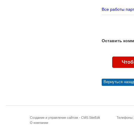
Все работы пар
Оставить комме
Чтоб
Вернуться наза
Создание и управление сайтом -
CMS SiteEdit
Телефоны:
О компании