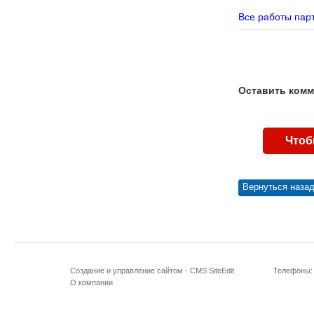
Все работы пар
Оставить комме
Чтоб
Вернуться наза
Создание и управление сайтом -
CMS SiteEdit
Телефоны:
О компании