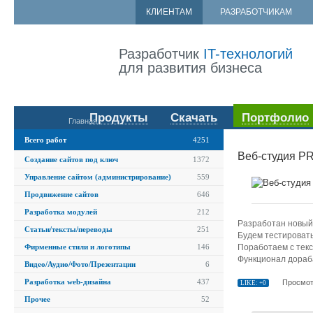
КЛИЕНТАМ
РАЗРАБОТЧИКАМ
Разработчик
IT-технологий
для развития бизнеса
Продукты
Скачать
Портфолио
Главная
Всего работ
4251
Веб-студия PR
Создание сайтов под ключ
1372
Управление сайтом (администрирование)
559
Продвижение сайтов
646
Разработка модулей
212
Разработан новый 
Статьи/тексты/переводы
251
Будем тестировать
Поработаем с текс
Фирменные стили и логотипы
146
Функционал дораба
Видео/Аудио/Фото/Презентации
6
Разработка web-дизайна
437
Просмот
LIKE: +0
Прочее
52