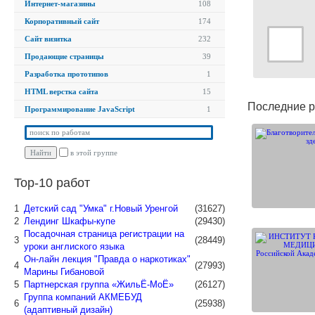
Интернет-магазины
108
Корпоративный сайт
174
Сайт визитка
232
Продающие страницы
39
Разработка прототипов
1
HTML верстка сайта
15
Последние р
Программирование JavaScript
1
в этой группе
Top-10 работ
1
Детский сад "Умка" г.Новый Уренгой
(31627)
2
Лендинг Шкафы-купе
(29430)
Посадочная страница регистрации на
3
(28449)
уроки англиского языка
Он-лайн лекция "Правда о наркотиках"
4
(27993)
Марины Гибановой
5
Партнерская группа «ЖильЁ-МоЁ»
(26127)
Группа компаний АКМЕБУД
6
(25938)
(адаптивный дизайн)