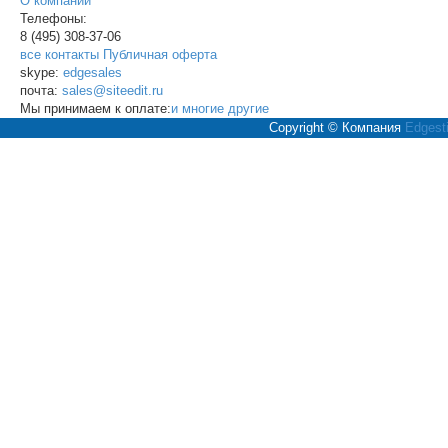
О компании
Телефоны:
8 (495)
308-37-06
все контакты
Публичная оферта
skype:
edgesales
почта:
sales@siteedit.ru
Мы принимаем к оплате:
и многие другие
Copyright © Компания
Edgesti