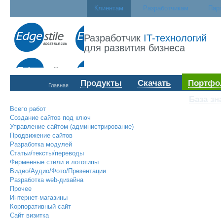
Клиентам
Разработчикам
Пар
Разработчик
IT-технологий
для развития бизнеса
Продукты
Скачать
Портфо
Главная
База зн
Всего работ
Создание сайтов под ключ
Управление сайтом (администрирование)
Продвижение сайтов
Разработка модулей
Статьи/тексты/переводы
Фирменные стили и логотипы
Видео/Аудио/Фото/Презентации
Разработка web-дизайна
Прочее
Интернет-магазины
Корпоративный сайт
Сайт визитка