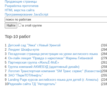
Продающие страницы
Разработка прототипов
HTML верстка сайта
Программирование JavaScript
в этой группе
Top-10 работ
1
Детский сад "Умка" г.Новый Уренгой
(316
2
Лендинг Шкафы-купе
(294
3
Посадочная страница регистрации на уроки англиского языка
(284
4
Он-лайн лекция "Правда о наркотиках" Марины Гибановой
(279
5
Партнерская группа «ЖильЁ-МоЁ»
(261
6
Группа компаний АКМЕБУД (адаптивный дизайн)
(259
7
Логотип Транспортная компания "SM Транс сервис" (Казахстан)
(259
8
ЗАО "ПермТОТИнефть"
(255
9
Landing Page курсов английского языка для детей (г. Алматы)
(224
10
Редизайн сайта ТД "Автодеталь"
(218