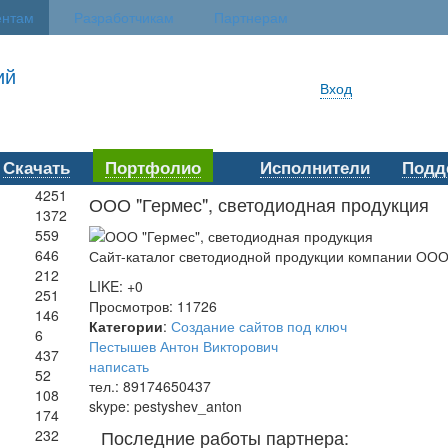
ентам
Разработчикам
Партнерам
ий
Вход
Скачать
Портфолио
Исполнители
Подд
4251
ООО "Гермес", светодиодная продукция
1372
559
646
Сайт-каталог светодиодной продукции компании ООО
212
LIKE: +0
251
Просмотров: 11726
146
Категории
:
Создание сайтов под ключ
6
Пестышев Антон Викторович
437
написать
52
тел.: 89174650437
108
skype
: pestyshev_anton
174
Последние работы партнера:
232