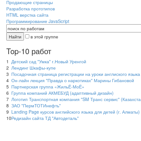
Продающие страницы
Разработка прототипов
HTML верстка сайта
Программирование JavaScript
в этой группе
Top-10 работ
1
Детский сад "Умка" г.Новый Уренгой
2
Лендинг Шкафы-купе
3
Посадочная страница регистрации на уроки англиского языка
4
Он-лайн лекция "Правда о наркотиках" Марины Гибановой
5
Партнерская группа «ЖильЁ-МоЁ»
6
Группа компаний АКМЕБУД (адаптивный дизайн)
7
Логотип Транспортная компания "SM Транс сервис" (Казахста
8
ЗАО "ПермТОТИнефть"
9
Landing Page курсов английского языка для детей (г. Алматы)
10
Редизайн сайта ТД "Автодеталь"