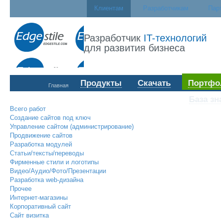
Клиентам
Разработчикам
Пар
Разработчик
IT-технологий
для развития бизнеса
Продукты
Скачать
Портфо
Главная
База зн
Всего работ
Создание сайтов под ключ
Управление сайтом (администрирование)
Продвижение сайтов
Разработка модулей
Статьи/тексты/переводы
Фирменные стили и логотипы
Видео/Аудио/Фото/Презентации
Разработка web-дизайна
Прочее
Интернет-магазины
Корпоративный сайт
Сайт визитка