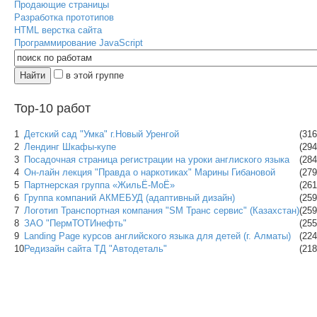
Продающие страницы
Разработка прототипов
HTML верстка сайта
Программирование JavaScript
в этой группе
Top-10 работ
1
Детский сад "Умка" г.Новый Уренгой
(316
2
Лендинг Шкафы-купе
(294
3
Посадочная страница регистрации на уроки англиского языка
(284
4
Он-лайн лекция "Правда о наркотиках" Марины Гибановой
(279
5
Партнерская группа «ЖильЁ-МоЁ»
(261
6
Группа компаний АКМЕБУД (адаптивный дизайн)
(259
7
Логотип Транспортная компания "SM Транс сервис" (Казахстан)
(259
8
ЗАО "ПермТОТИнефть"
(255
9
Landing Page курсов английского языка для детей (г. Алматы)
(224
10
Редизайн сайта ТД "Автодеталь"
(218