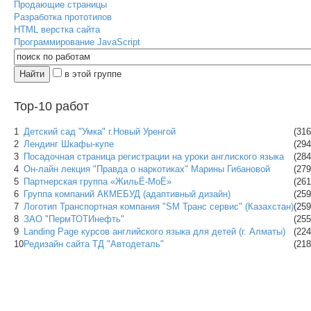
Продающие страницы
Разработка прототипов
HTML верстка сайта
Программирование JavaScript
в этой группе
Top-10 работ
1
Детский сад "Умка" г.Новый Уренгой
(316
2
Лендинг Шкафы-купе
(294
3
Посадочная страница регистрации на уроки англиского языка
(284
4
Он-лайн лекция "Правда о наркотиках" Марины Гибановой
(279
5
Партнерская группа «ЖильЁ-МоЁ»
(261
6
Группа компаний АКМЕБУД (адаптивный дизайн)
(259
7
Логотип Транспортная компания "SM Транс сервис" (Казахстан)
(259
8
ЗАО "ПермТОТИнефть"
(255
9
Landing Page курсов английского языка для детей (г. Алматы)
(224
10
Редизайн сайта ТД "Автодеталь"
(218