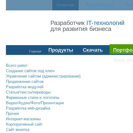
Клиентам
Разработчикам
Пар
Разработчик
IT-технологий
для развития бизнеса
Продукты
Скачать
Портфо
Главная
База зн
Всего работ
Создание сайтов под ключ
Управление сайтом (администрирование)
Продвижение сайтов
Разработка модулей
Статьи/тексты/переводы
Фирменные стили и логотипы
Видео/Аудио/Фото/Презентации
Разработка web-дизайна
Прочее
Интернет-магазины
Корпоративный сайт
Сайт визитка