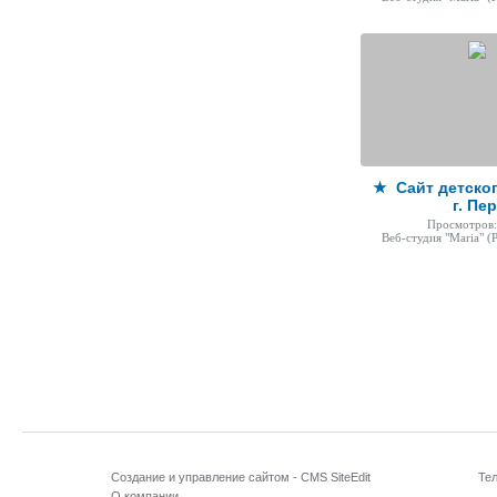
★ Сайт детско
г. Пе
Просмотров:
Веб-студия "Maria"
(Р
Создание и управление сайтом -
CMS SiteEdit
Те
О компании