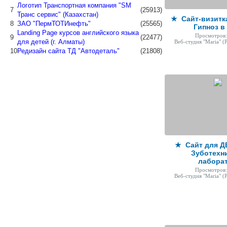
Логотип Транспортная компания "SM
7
(25913)
Транс сервис" (Казахстан)
★ Сайт-визитк
8
ЗАО "ПермТОТИнефть"
(25565)
Гипноз в
Landing Page курсов английского языка
Просмотров:
9
(22477)
для детей (г. Алматы)
Веб-студия "Maria"
(Р
10
Редизайн сайта ТД "Автодеталь"
(21808)
★ Сайт для Д
Зуботехн
лабора
Просмотров:
Веб-студия "Maria"
(Р