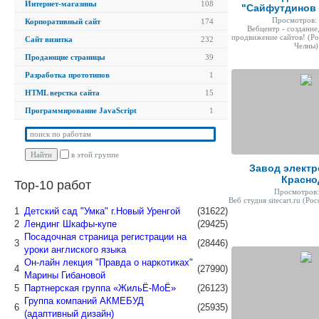
Интернет-магазины
108
"Сайфутдинов 
Просмотров:
Корпоративный сайт
174
Вебцентр - создание
продвижение сайтов!
(Ро
Сайт визитка
232
Челны)
Продающие страницы
39
Разработка прототипов
1
HTML верстка сайта
15
Программирование JavaScript
1
в этой группе
Завод электр
Красно
Top-10 работ
Просмотров:
Веб студия sitecart.ru
(Рос
1
Детский сад "Умка" г.Новый Уренгой
(31622)
2
Лендинг Шкафы-купе
(29425)
Посадочная страница регистрации на
3
(28446)
уроки англиского языка
Он-лайн лекция "Правда о наркотиках"
4
(27990)
Марины Гибановой
5
Партнерская группа «ЖильЁ-МоЁ»
(26123)
Группа компаний АКМЕБУД
6
(25935)
(адаптивный дизайн)