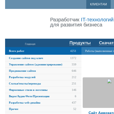
КЛИЕНТАМ
Разработчик
IT-технологий
для развития бизнеса
Продукты
Скачат
Главная
Всего работ
4251
Работы (выполненные 
Создание сайтов под ключ
1372
Управление сайтом (администрирование)
559
Продвижение сайтов
646
Разработка модулей
212
Статьи/тексты/переводы
251
Фирменные стили и логотипы
146
Видео/Аудио/Фото/Презентации
6
Разработка web-дизайна
437
Прочее
52
Сайт Адвокат