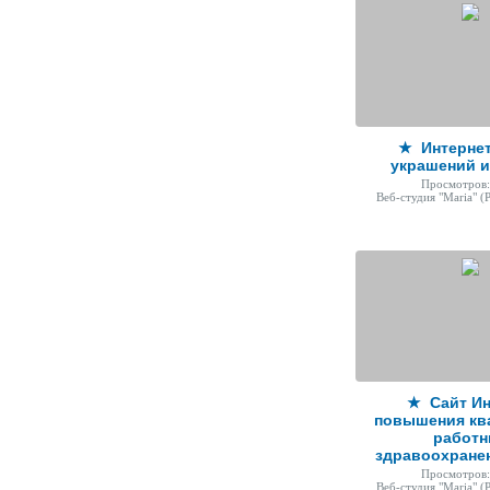
★ Интернет
украшений и
Просмотров:
Веб-студия "Maria"
(Р
★ Сайт Ин
повышения кв
работн
здравоохране
Просмотров:
Веб-студия "Maria"
(Р