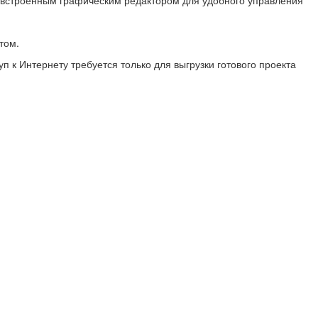
 встроенным графическим редактором для удобного управления
том.
п к Интернету требуется только для выгрузки готового проекта