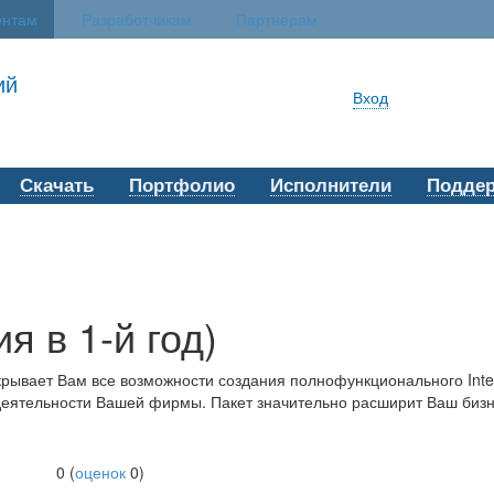
ентам
Разработчикам
Партнерам
ий
Вход
Скачать
Портфолио
Исполнители
Подде
я в 1-й год)
рывает Вам все возможности создания полнофункционального Inter
еятельности Вашей фирмы. Пакет значительно расширит Ваш бизне
0
(
оценок
0
)