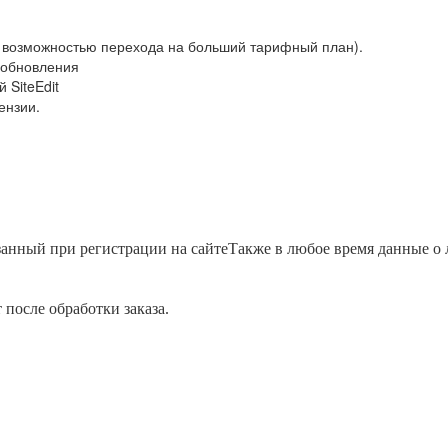
 (с возможностью перехода на больший тарифный план).
 обновления
 SiteEdit
ензии.
занный при регистрации на сайте
Также в любое время данные о л
после обработки заказа.