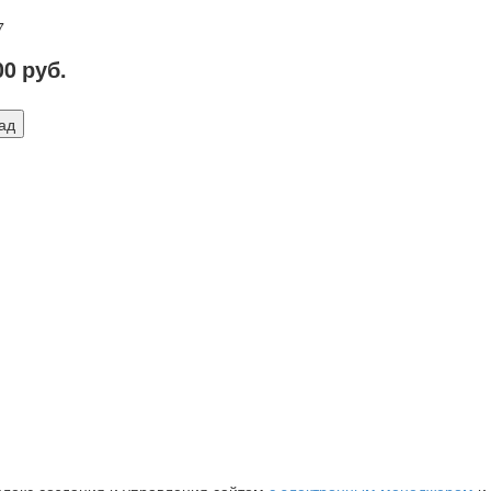
7
00
руб.
ад