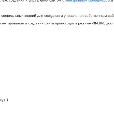
лекс создания и управления сайтом
с электронным менеджером
и
с специальных знаний для создания и управления собственным сай
ектирования и создания сайта происходит в режиме off-Line, досту
ager)