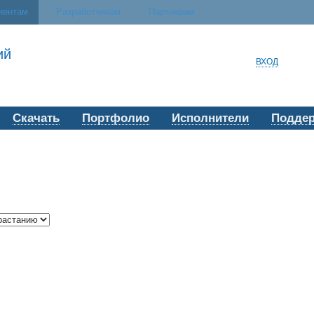
иентам
Разработчикам
Партнерам
ий
ВХОД
Скачать
Портфолио
Исполнители
Подде