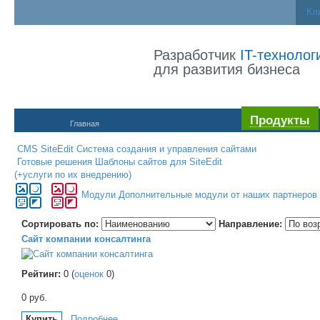
Кл
Разработчик
IT-технолог
для развития бизнеса
Продукты
Главная
CMS SiteEdit
Система создания и управления сайтами
Готовые решения
Шаблоны сайтов для SiteEdit
(+услуги по их внедрению)
Модули
Дополнительные модули от наших партнеров
Сортировать по:
Направление:
Сайт компании консалтинга
Рейтинг:
0
(
оценок
0
)
0
руб.
Купить
Подробнее