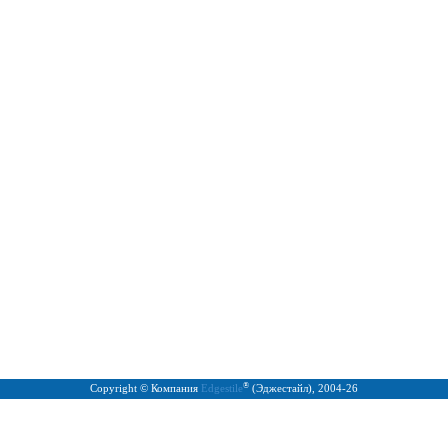
®
Copyright © Компания
Edgestile
(Эджестайл), 2004
-26