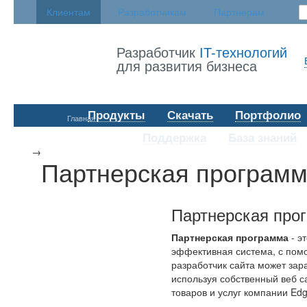
Клиентам
Разработчикам
Партнерам
Разработчик
IT-технологий
для развития бизнеса
Продукты
Скачать
Портфолио
Главная
Поддержка
База знаний
→
Партнерская програм
Партнерская про
Партнерская программа
- э
эффективная система, с пом
разработчик сайта может зар
используя собственный веб с
товаров и услуг компании Edge