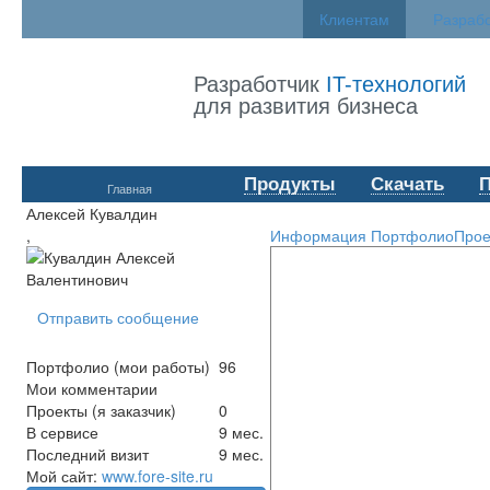
Клиентам
Разраб
Разработчик
IT-технологий
для развития бизнеса
Продукты
Скачать
Главная
Алексей Кувалдин
,
Информация
Портфолио
Прое
Отправить сообщение
Портфолио (мои работы)
96
Мои комментарии
Проекты (я заказчик)
0
В сервисе
9 мес.
Последний визит
9 мес.
Мой сайт:
www.fore-site.ru