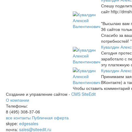
Спешу поделить
сайт http://dms
"Высылаю вам п
36 сайтов тольк
Спасибо за ваш
потребностей! "
Кувалдин Алекс
Сегодня протес
заработало с п
эту платежную 
Кувалдин Алекс
Принимаем заяв
ВКонтакте) а т
Чтобы оставить комментарий 
Создание и управление сайтом -
CMS SiteEdit
О компании
Телефоны:
8 (495)
308-37-06
все контакты
Публичная оферта
skype:
edgesales
почта:
sales@siteedit.ru