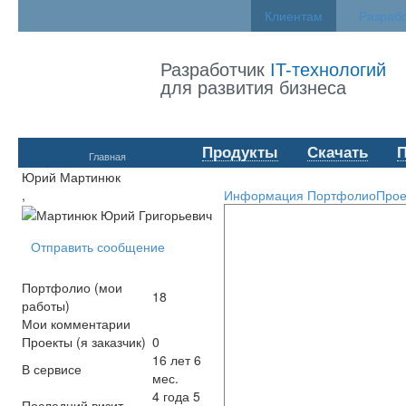
Клиентам
Разраб
Разработчик
IT-технологий
для развития бизнеса
Продукты
Скачать
Главная
Юрий Мартинюк
,
Информация
Портфолио
Прое
Отправить сообщение
Портфолио (мои
18
работы)
Мои комментарии
Проекты (я заказчик)
0
16 лет 6
В сервисе
мес.
4 года 5
Последний визит