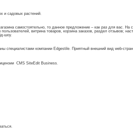
ых и садовых растений.
магазина самостоятельно, то данное предложение – как раз для вас. На
 пользователей, витрина товаров, корзина заказов, раздел отзывов; на
д-шоу.
ы специалистами компании Edgestile. Приятный внешний вид web-страни
ицензии CMS SiteEdit Business.
ваться.