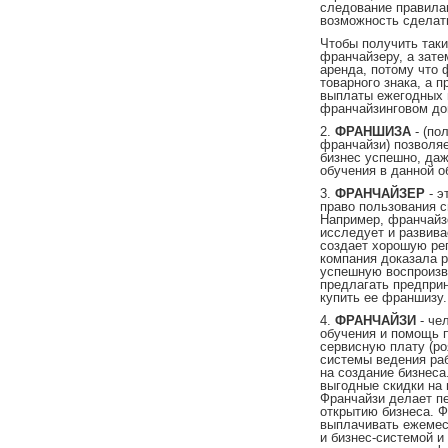
следование правила
возможность сделать
Чтобы получить так
франчайзеру, а зате
аренда, потому что
товарного знака, а 
выплаты ежегодных 
франчайзинговом дог
2.
ФРАНШИЗА
- (по
франчайзи) позволя
бизнес успешно, даж
обучения в данной о
3.
ФРАНЧАЙЗЕР
- 
право пользования с
Например, франчайз
исследует и развива
создает хорошую реп
компания доказала р
успешную воспроизво
предлагать предприн
купить ее франшизу.
4.
ФРАНЧАЙЗИ
- че
обучения и помощь 
сервисную плату (ро
системы ведения ра
на создание бизнеса
выгодные скидки на 
Франчайзи делает п
открытию бизнеса. Ф
выплачивать ежемес
и бизнес-системой и 