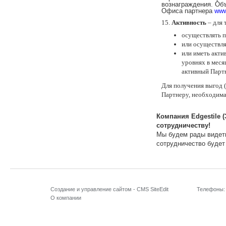
вознаграждения. Об
Офиса партнера
www
15.
Активность
– для
осуществлять п
или осуществля
или иметь акти
уровнях в месяц
активный Партн
Для получения выгод 
Партнеру, необходима 
Компания Edgestile (
сотрудничеству!
Мы будем рады видеть
сотрудничество буде
Создание и управление сайтом -
CMS SiteEdit
Телефоны:
О компании