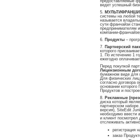
предоставляемые фр
ведет успешный бизн
5.
МУЛЬТИФРАНШ
системы на любой т
называется владель
сути франчайзи ста
предпринимателям и 
компании-франчайзе
6.
Продукты
– прог
7.
Партнерский пак
которого присваивае
1. По истечению 1 г
ежегодно оплачивает
Перед покупкой парт
Лицензионным до
бумажном виде для 
Для физических лиц
согласно договора о
основании которого 
Продуктов и построе
8.
Рекламные (пре
диска который явля
партнерском наборе.
версия), SiteEdit Ju
необходимо ввести а
и клиент посмотрел 
отслеживать активно
регистрация на
заказ Продукт