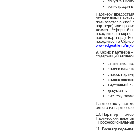
покупка Проду
регистрация в
Партнеру предоставл
отслеживания актив
пользователю свой 
партнера) или пропи
номер
. Реферный но
находиться в корне о
номер партнера). Ре
находиться в Офисе
www.edgestile.ru/myb
9.
Офис партнера
–
содержащий бизнес-
статистика пр
список клиент
список партне
список заказо
внутренний сч
документы,
систему обуче
Партнер получает д
одного из партнерски
10.
Партнер
– челов
Партнёрских пакето
«Профессиональный
11.
Вознаграждени