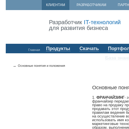
КЛИЕНТАМ
РАЗРАБОТЧИКАМ
ПАРТ
Разработчик
IT-технологий
для развития бизнеса
Продукты
Скачать
Портфо
Главная
База знан
→
Основные понятия и положения
Основные поня
1.
ФРАНЧАЙЗИНГ
- 
франчайзер передае
право на продажу пр
продавать этот прод
правилам ведения би
на осуществление в
использовать имя ко
маркетинговые техно
образом, выполнение