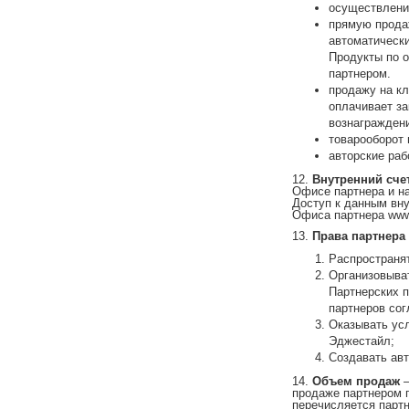
осуществлени
прямую продаж
автоматически
Продукты по о
партнером.
продажу на кл
оплачивает за
вознаграждени
товарооборот 
авторские раб
12.
Внутренний сче
Офисе партнера и на
Доступ к данным вну
Офиса партнера www.e
13.
Права партнера
Распространя
Организовыват
Партнерских п
партнеров сог
Оказывать усл
Эджестайл;
Создавать авт
14.
Объем продаж
продаже партнером 
перечисляется партн