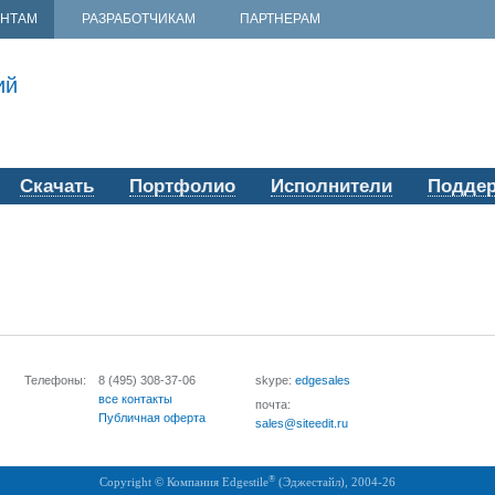
ЕНТАМ
РАЗРАБОТЧИКАМ
ПАРТНЕРАМ
ий
Скачать
Портфолио
Исполнители
Подде
Телефоны:
8 (495)
308-37-06
skype:
edgesales
все контакты
почта:
Публичная оферта
sales@siteedit.ru
®
Copyright © Компания
Edgestile
(Эджестайл), 2004
-26