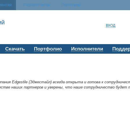
иентам
Разработчикам
Партнерам
ий
ВХОД
Скачать
Портфолио
Исполнители
Подде
пания Edgestile (Эджестайл) всегда открыта и готова к сотрудничес
честве наших партнеров и уверены, что наше сотрудничество будет 