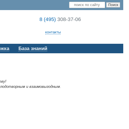
8 (495)
308-37-06
контакты
ржка
База знаний
тву!
плодотворным и взаимовыгодным.