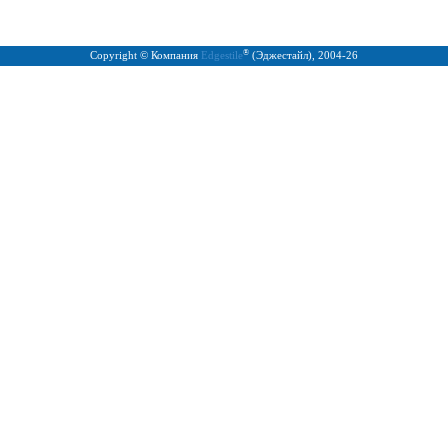
®
Copyright © Компания
Edgestile
(Эджестайл), 2004
-26