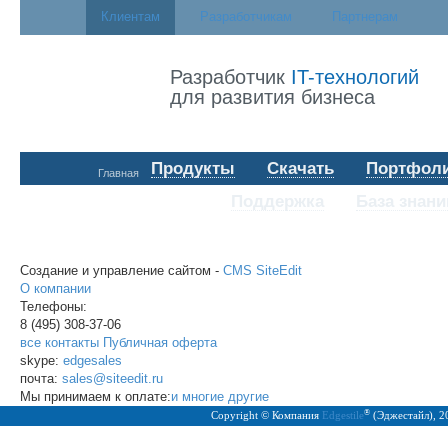
Клиентам
Разработчикам
Партнерам
Разработчик
IT-технологий
для развития бизнеса
Продукты
Скачать
Портфол
Главная
Поддержка
База знани
Создание и управление сайтом -
CMS SiteEdit
О компании
Телефоны:
8 (495)
308-37-06
все контакты
Публичная оферта
skype:
edgesales
почта:
sales@siteedit.ru
Мы принимаем к оплате:
и многие другие
®
Copyright © Компания
Edgestile
(Эджестайл), 2