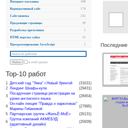
Интернет-магазины
108
Корпоративный сайт
174
Сайт визитка
232
Продающие страницы
39
Разработка прототипов
1
HTML верстка сайта
15
Последние 
Программирование JavaScript
1
в этой группе
Top-10 работ
1
Детский сад "Умка" г.Новый Уренгой
(31631)
2
Лендинг Шкафы-купе
(29431)
Посадочная страница регистрации на
3
(28454)
уроки англиского языка
Он-лайн лекция "Правда о наркотиках"
4
(27995)
Марины Гибановой
5
Партнерская группа «ЖильЁ-МоЁ»
(26131)
Группа компаний АКМЕБУД
6
(25939)
(адаптивный дизайн)