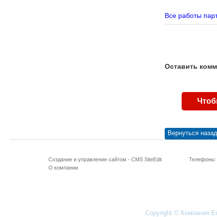
Все работы пар
Оставить комме
Чтоб
Вернуться наза
Создание и управление сайтом -
CMS SiteEdit
Телефоны:
О компании
Copyright © Компания
Ed