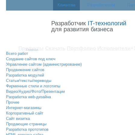
Клиентам
Разработчикам
Пар
Разработчик
IT-технологий
для развития бизнеса
Продукты
Скачать
Портфолио
Исполнители
+
Главная
Всего работ
Создание сайтов под ключ
Управление сайтом (администрирование)
Продвижение сайтов
Разработка модулей
Статьи/тексты/переводы
Фирменные стили и логотипы
Видео/Аудио/Фото/Презентации
Разработка web-дизайна
Прочее
Интернет-магазины
Корпоративный сайт
Сайт визитка
Продающие страницы
Разработка прототипов
HTML верстка сайта