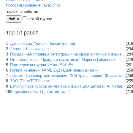
Программирование JavaScript
в этой группе
Top-10 работ
1
Детский сад "Умка" г.Новый Уренгой
(316
2
Лендинг Шкафы-купе
(294
3
Посадочная страница регистрации на уроки англиского языка
(284
4
Он-лайн лекция "Правда о наркотиках" Марины Гибановой
(279
5
Партнерская группа «ЖильЁ-МоЁ»
(261
6
Группа компаний АКМЕБУД (адаптивный дизайн)
(259
7
Логотип Транспортная компания "SM Транс сервис" (Казахстан)
(259
8
ЗАО "ПермТОТИнефть"
(255
9
Landing Page курсов английского языка для детей (г. Алматы)
(224
10
Редизайн сайта ТД "Автодеталь"
(218